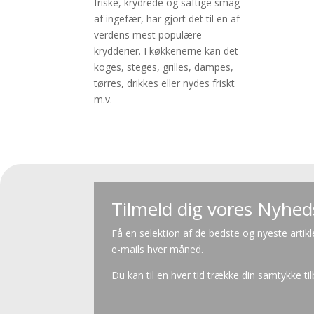
friske, krydrede og saftige smag
af ingefær, har gjort det til en af
verdens mest populære
krydderier. I køkkenerne kan det
koges, steges, grilles, dampes,
tørres, drikkes eller nydes friskt
m.v.
Tilmeld dig vores Nyhe
Få en selektion af de bedste og nyeste artikl
e-mails hver måned.
Du kan til en hver tid trække din samtykke ti