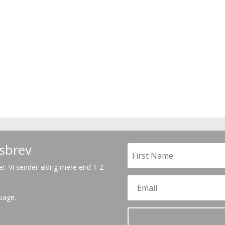
dsbrev
er. Vi sender aldrig mere end 1-2
lbage.