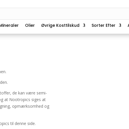
Mineraler
Olier
Øvrige Kosttilskud
Sorter Efter
nen.
iden.
offer, de kan være semi-
dog at Nootropics siges at
anlægning, opmærksomhed og
opics til denne side.