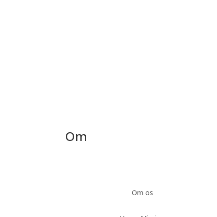
Du kan til en hver tid trække din samtykke ti
Om
Om os