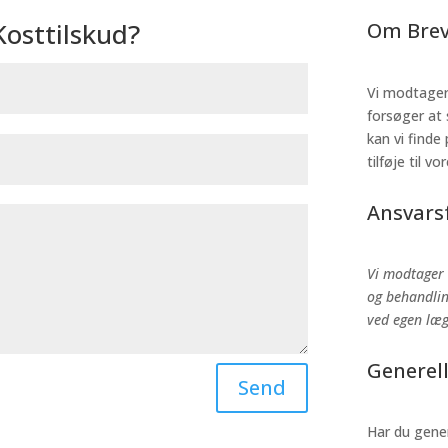
osttilskud?
Om Brev
Vi modtager 
forsøger at
kan vi finde 
tilføje til v
Ansvarsf
Vi modtager 
og behandlin
ved egen læ
Generel
Send
Har du gener